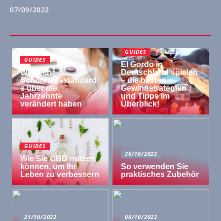
07/09/2022
GUIDES
GUIDES
El Gordo in
Wie sich
Deutschland spielen
Schönheitsstandard
– die besten
s über die
Gewinnstrategien
Jahrzehnte
und Tipps im
verändert haben
Überblick!
GUIDES
26/10/2022
Wie Sie CBD nutzen
können, um Ihr
So verwenden Sie
Leben zu verbessern
praktisches Zubehör
21/10/2022
06/10/2022