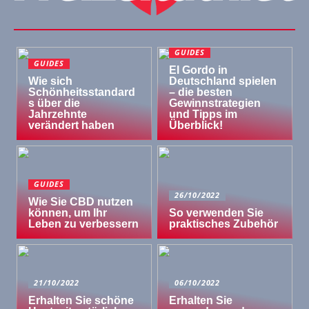
GUIDES
GUIDES
El Gordo in
Wie sich
Deutschland spielen
Schönheitsstandard
– die besten
s über die
Gewinnstrategien
Jahrzehnte
und Tipps im
verändert haben
Überblick!
GUIDES
26/10/2022
Wie Sie CBD nutzen
können, um Ihr
So verwenden Sie
Leben zu verbessern
praktisches Zubehör
21/10/2022
06/10/2022
Erhalten Sie schöne
Erhalten Sie