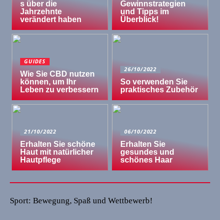
s über die
Gewinnstrategien
Jahrzehnte
und Tipps im
verändert haben
Überblick!
GUIDES
26/10/2022
Wie Sie CBD nutzen
können, um Ihr
So verwenden Sie
Leben zu verbessern
praktisches Zubehör
21/10/2022
06/10/2022
Erhalten Sie schöne
Erhalten Sie
Haut mit natürlicher
gesundes und
Hautpflege
schönes Haar
Sport: Bewegung, Spaß und Wettbewerb!