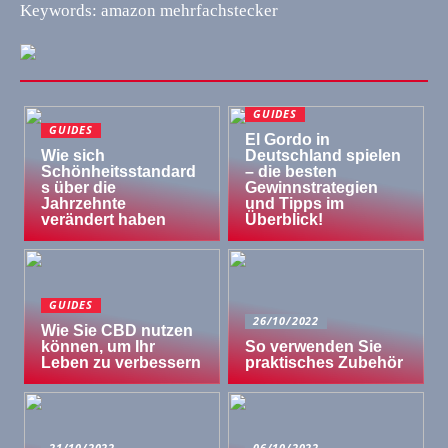
Keywords: amazon mehrfachstecker
GUIDES
GUIDES
El Gordo in
Wie sich
Deutschland spielen
Schönheitsstandard
– die besten
s über die
Gewinnstrategien
Jahrzehnte
und Tipps im
verändert haben
Überblick!
GUIDES
26/10/2022
Wie Sie CBD nutzen
können, um Ihr
So verwenden Sie
Leben zu verbessern
praktisches Zubehör
21/10/2022
06/10/2022