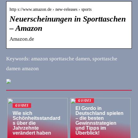
http s://www.amazon.de › new-releases › sports
Neuerscheinungen in Sporttaschen
– Amazon
Amazon.de
Keywords: amazon sporttasche damen, sporttasche
damen amazon
GUIDES
GUIDES
El Gordo in
Wie sich
Deutschland spielen
Schönheitsstandard
– die besten
s über die
Gewinnstrategien
Jahrzehnte
und Tipps im
verändert haben
Überblick!