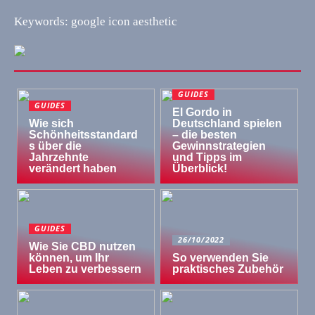
Keywords: google icon aesthetic
GUIDES
GUIDES
El Gordo in
Wie sich
Deutschland spielen
Schönheitsstandard
– die besten
s über die
Gewinnstrategien
Jahrzehnte
und Tipps im
verändert haben
Überblick!
GUIDES
26/10/2022
Wie Sie CBD nutzen
können, um Ihr
So verwenden Sie
Leben zu verbessern
praktisches Zubehör