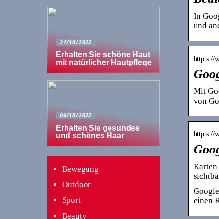
In Goo
und an
21/10/2022
Erhalten Sie schöne Haut
http s:/
mit natürlicher Hautpflege
Goog
Mit Goo
von Go
06/10/2022
Erhalten Sie gesundes
http s://
und schönes Haar
Goog
Karten 
Bewegung
sichtba
Outdoor
Google 
Sport
einen R
Beauty