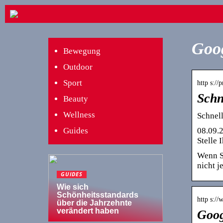
Goog
Bewegung
Outdoor
Sport
http s://
Schn
Beauty
Wellness
Schnel
08.09.2
Guides
Stelle 
Wenn Si
nicht j
GUIDES
Wie sich
Schönheitsstandards
http s:/
über die Jahrzehnte
verändert haben
Goo