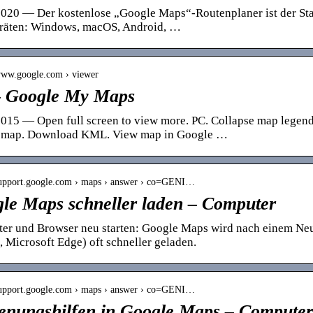
020 — Der kostenlose „Google Maps“-Routenplaner ist der Stan
räten: Windows, macOS, Android, …
/www.google.com › viewer
 Google My Maps
015 — Open full screen to view more. PC. Collapse map legend
map. Download KML. View map in Google …
/support.google.com › maps › answer › co=GENI…
le Maps schneller laden – Computer
er und Browser neu starten: Google Maps wird nach einem Neu
, Microsoft Edge) oft schneller geladen.
/support.google.com › maps › answer › co=GENI…
enungshilfen in Google Maps – Computer