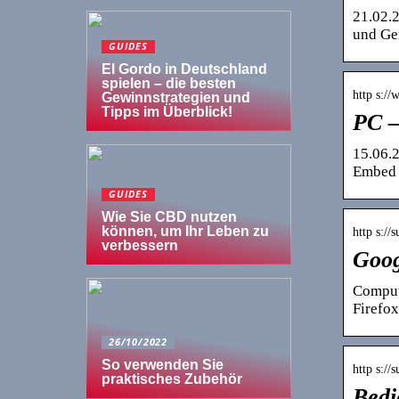
21.02.2
und Ge
GUIDES
El Gordo in Deutschland
spielen – die besten
http s:/
Gewinnstrategien und
Tipps im Überblick!
PC –
15.06.2
Embed 
GUIDES
Wie Sie CBD nutzen
können, um Ihr Leben zu
http s:/
verbessern
Goog
Comput
Firefox
26/10/2022
So verwenden Sie
http s:/
praktisches Zubehör
Bedi