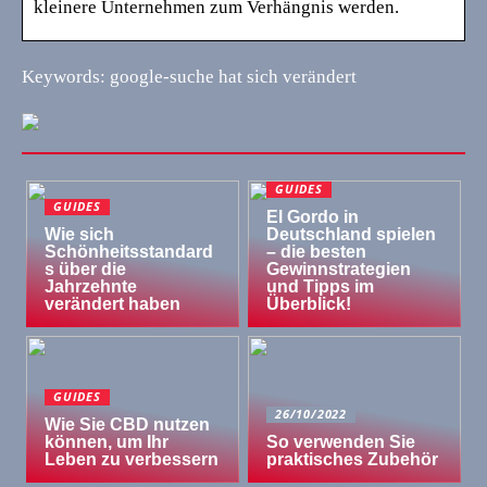
kleinere Unternehmen zum Verhängnis werden.
Keywords: google-suche hat sich verändert
GUIDES
GUIDES
El Gordo in
Wie sich
Deutschland spielen
Schönheitsstandard
– die besten
s über die
Gewinnstrategien
Jahrzehnte
und Tipps im
verändert haben
Überblick!
GUIDES
26/10/2022
Wie Sie CBD nutzen
können, um Ihr
So verwenden Sie
Leben zu verbessern
praktisches Zubehör