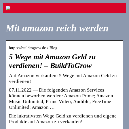
Mit amazon reich werden
http s://buildtogrow.de › Blog
5 Wege mit Amazon Geld zu
verdienen! – BuildToGrow
Auf Amazon verkaufen: 5 Wege mit Amazon Geld zu
verdienen!
07.11.2022 — Die folgenden Amazon Services
können beworben werden: Amazon Prime; Amazon
Music Unlimited; Prime Video; Audible; FreeTime
Unlimited; Amazon …
Die lukrativsten Wege Geld zu verdienen und eigene
Produkte auf Amazon zu verkaufen!