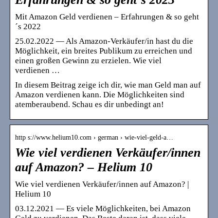
Mit Amazon Geld verdienen – Erfahrungen & so geht
´s 2022
25.02.2022 — Als Amazon-Verkäufer/in hast du die
Möglichkeit, ein breites Publikum zu erreichen und
einen großen Gewinn zu erzielen. Wie viel
verdienen …
In diesem Beitrag zeige ich dir, wie man Geld man auf
Amazon verdienen kann. Die Möglichkeiten sind
atemberaubend. Schau es dir unbedingt an!
http s://www.helium10.com › german › wie-viel-geld-a…
Wie viel verdienen Verkäufer/innen
auf Amazon? – Helium 10
Wie viel verdienen Verkäufer/innen auf Amazon? |
Helium 10
03.12.2021 — Es viele Möglichkeiten, bei Amazon