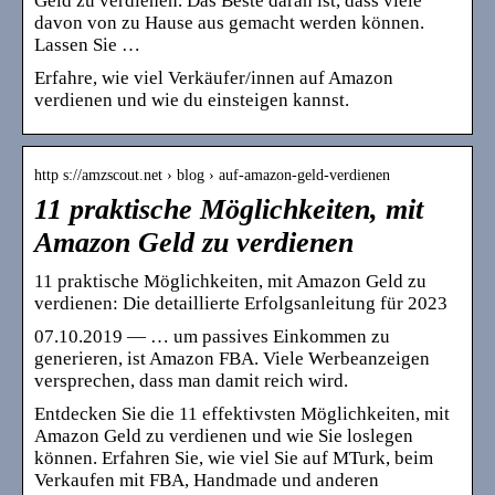
Geld zu verdienen. Das Beste daran ist, dass viele
davon von zu Hause aus gemacht werden können.
Lassen Sie …
Erfahre, wie viel Verkäufer/innen auf Amazon
verdienen und wie du einsteigen kannst.
http s://amzscout.net › blog › auf-amazon-geld-verdienen
11 praktische Möglichkeiten, mit
Amazon Geld zu verdienen
11 praktische Möglichkeiten, mit Amazon Geld zu
verdienen: Die detaillierte Erfolgsanleitung für 2023
07.10.2019 — … um passives Einkommen zu
generieren, ist Amazon FBA. Viele Werbeanzeigen
versprechen, dass man damit reich wird.
Entdecken Sie die 11 effektivsten Möglichkeiten, mit
Amazon Geld zu verdienen und wie Sie loslegen
können. Erfahren Sie, wie viel Sie auf MTurk, beim
Verkaufen mit FBA, Handmade und anderen