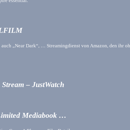
re essential.
ELFILM
rn auch „Near Dark“, … Streamingdienst von Amazon, den ihr 
– Stream – JustWatch
 Limited Mediabook …