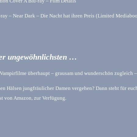
ion Cover A Blu-ray – Film Details
ay – Near Dark – Die Nacht hat ihren Preis (Limited Mediaboo
der ungewöhnlichsten …
n Vampirfilme überhaupt – grausam und wunderschön zugleic
n den Hälsen jungfräulicher Damen vergehen? Dann steht für euch
nst von Amazon, zur Verfügung.