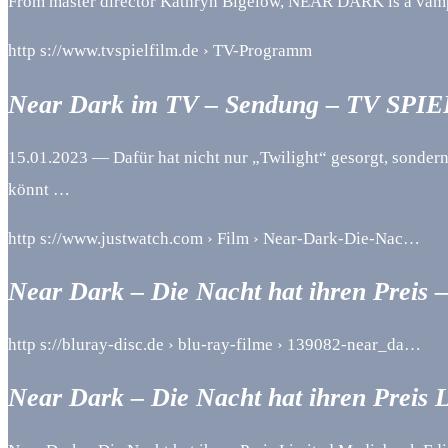
From master director Kathryn Bigelow, NEAR DARK is a vampi
http s://www.tvspielfilm.de › TV-Programm
Near Dark im TV – Sendung – TV SPI
15.01.2023 — Dafür hat nicht nur „Twilight“ gesorgt, sonde
könnt …
http s://www.justwatch.com › Film › Near-Dark-Die-Nac…
Near Dark – Die Nacht hat ihren Preis 
http s://bluray-disc.de › blu-ray-filme › 139082-near_da…
Near Dark – Die Nacht hat ihren Preis