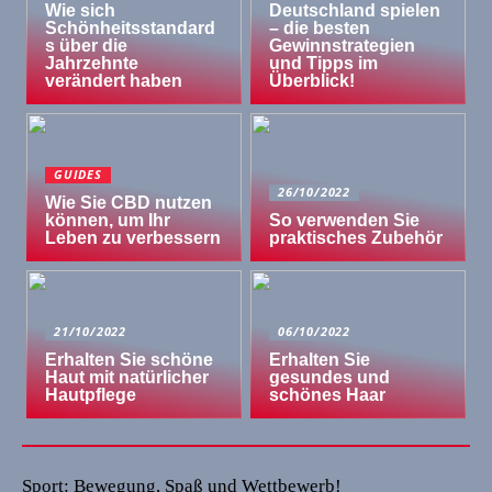
Wie sich
Deutschland spielen
Schönheitsstandard
– die besten
s über die
Gewinnstrategien
Jahrzehnte
und Tipps im
verändert haben
Überblick!
GUIDES
26/10/2022
Wie Sie CBD nutzen
können, um Ihr
So verwenden Sie
Leben zu verbessern
praktisches Zubehör
21/10/2022
06/10/2022
Erhalten Sie schöne
Erhalten Sie
Haut mit natürlicher
gesundes und
Hautpflege
schönes Haar
Sport: Bewegung, Spaß und Wettbewerb!