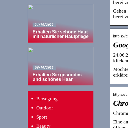
bereitz
Gehen 
bereitz
21/10/2022
Erhalten Sie schöne Haut
http s://
mit natürlicher Hautpflege
Goog
24.06.2
klicke
06/10/2022
Möchte
erkläre
Erhalten Sie gesundes
und schönes Haar
http s:/
Bewegung
Chro
Outdoor
Chrome,
Sport
Eine an
Beauty
öffnen 