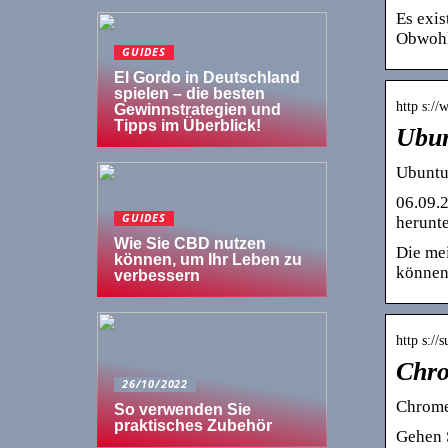
Es exi
Obwohl
GUIDES
El Gordo in Deutschland
spielen – die besten
http s:/
Gewinnstrategien und
Tipps im Überblick!
Ubun
Ubuntu
06.09.2
GUIDES
herunte
Wie Sie CBD nutzen
Die mei
können, um Ihr Leben zu
können
verbessern
http s://
Chro
26/10/2022
Chrome
So verwenden Sie
praktisches Zubehör
Gehen 