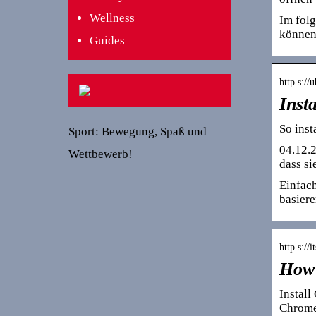
Wellness
Im folg
können
Guides
http s:/
Inst
So ins
Sport: Bewegung, Spaß und
04.12.2
Wettbewerb!
dass s
Einfac
basiere
http s://
How 
Instal
Chrome