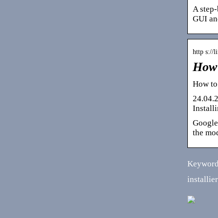
A step-
GUI an
http s://
How 
How to
24.04.2
Instal
Google 
the mod
Keywords
installie