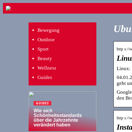
Ubu
Bewegung
Outdoor
Sport
http s:/
Linu
Beauty
Wellness
Linux: 
04.01.2
Guides
geht u
Google 
den Bro
GUIDES
Wie sich
Schönheitsstandards
http s://
über die Jahrzehnte
verändert haben
Inst