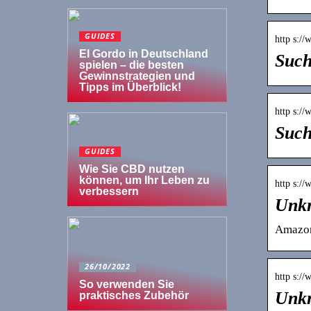
GUIDES
http s:/
El Gordo in Deutschland
Such
spielen – die besten
Gewinnstrategien und
Tipps im Überblick!
http s:/
Such
GUIDES
Wie Sie CBD nutzen
können, um Ihr Leben zu
http s:/
verbessern
Unkn
Amazo
26/10/2022
http s:/
So verwenden Sie
Unkn
praktisches Zubehör