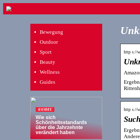
Unk
Bewegung
Outdoor
Sport
http s:/
Unkn
Beauty
Wellness
Amazo
Ergebni
Guides
Rittenh
http s:
GUIDES
Such
Wie sich
Schönheitsstandards
über die Jahrzehnte
Ergebn
verändert haben
Andere