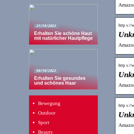
Amazo
http s:/
21/10/2022
Unk
Erhalten Sie schöne Haut
mit natürlicher Hautpflege
Amazo
http s:/
06/10/2022
Unkn
Erhalten Sie gesundes
und schönes Haar
Amazo
Bewegung
http s:/
Outdoor
Unkn
Sport
Amazo
Beauty