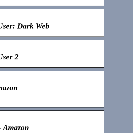
User: Dark Web
User 2
mazon
– Amazon