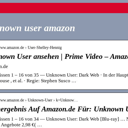
nown user amazon
/www.amazon.de › User-Shelley-Hennig
own User ansehen | Prime Video – Amaz
n.de
ssen 1 – 16 von 35 — Unknown User: Dark Web · In der Hauptro
ouse , et al. · Regie: Stephen Susco …
//www.amazon.de › Unknown-User › k=Unknow…
ergebnis Auf Amazon.de Für: Unknown 
issen 1 – 16 von 34 — Unknown User: Dark Web [Blu-ray] … Nu
 Angebote 2,98 €( …