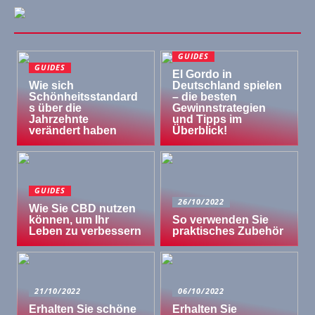
GUIDES
GUIDES
El Gordo in
Wie sich
Deutschland spielen
Schönheitsstandard
– die besten
s über die
Gewinnstrategien
Jahrzehnte
und Tipps im
verändert haben
Überblick!
GUIDES
26/10/2022
Wie Sie CBD nutzen
können, um Ihr
So verwenden Sie
Leben zu verbessern
praktisches Zubehör
21/10/2022
06/10/2022
Erhalten Sie schöne
Erhalten Sie