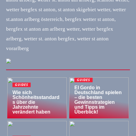
wetter bergfex st anton, st anton skigebiet wetter, wetter
st.anton arlberg österreich, bergfex wetter st anton,
bergfex st anton am arlberg wetter, wetter bergfex
arlberg, wetter st. anton bergfex, wetter st anton
vorarlberg
GUIDES
GUIDES
El Gordo in
Wie sich
Deutschland spielen
Schönheitsstandard
– die besten
s über die
Gewinnstrategien
Jahrzehnte
und Tipps im
verändert haben
Überblick!