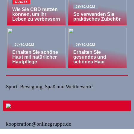
GUIDES
26/10/2022
Wie Sie CBD nutzen
können, um Ihr
So verwenden Sie
Leben zu verbessern
praktisches Zubehör
21/10/2022
06/10/2022
Erhalten Sie schöne
Erhalten Sie
Haut mit natürlicher
gesundes und
Hautpflege
schönes Haar
Sport: Bewegung, Spaß und Wettbewerb!
kooperation@onlinegruppe.de