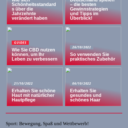
Schönheitsstandard
– die besten
s über die
Gewinnstrategien
Jahrzehnte
und Tipps im
verändert haben
Überblick!
GUIDES
26/10/2022
Wie Sie CBD nutzen
können, um Ihr
So verwenden Sie
Leben zu verbessern
praktisches Zubehör
21/10/2022
06/10/2022
Erhalten Sie schöne
Erhalten Sie
Haut mit natürlicher
gesundes und
Hautpflege
schönes Haar
Sport: Bewegung, Spaß und Wettbewerb!